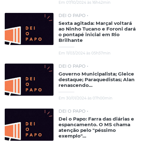
Em 07/10/2024 às 16h42min
DEI O PAPO •
Sexta agitada: Marçal voltará
ao Ninho Tucano e Foroni dará
o pontapé inicial em Rio
Brilhante
Em 11/03/2024 às 05h57min
DEI O PAPO •
Governo Municipalista; Gleice
destaque; Paraquedistas; Alan
renascendo...
Em 30/01/2024 às 07h00min
DEI O PAPO •
Dei o Papo: Farra das diárias e
espancamento. O MS chama
atenção pelo "péssimo
exemplo"...