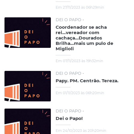
Em 27/11/2023 às 06h29min
DEI O PAPO •
Coordenador se acha
rei...vereador com
cachaça...Dourados
Brilha...mais um pulo de
Miglioli
Em 07/11/2023 às 19h32min
DEI O PAPO •
Papy. PM. Centrão. Tereza.
Em 01/11/2023 às 06h20min
DEI O PAPO •
Dei o Papo!
Em 24/10/2023 às 20h20min