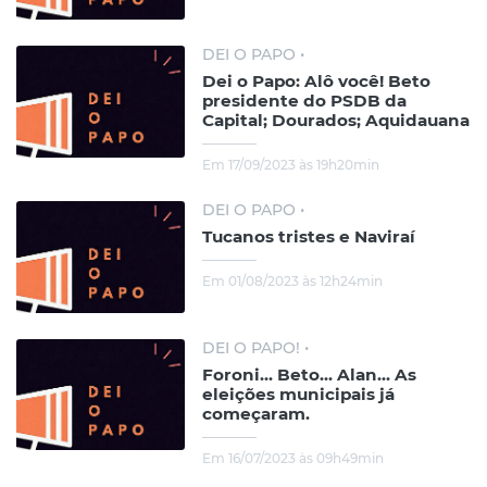
DEI O PAPO •
Dei o Papo: Alô você! Beto
presidente do PSDB da
Capital; Dourados; Aquidauana
Em 17/09/2023 às 19h20min
DEI O PAPO •
Tucanos tristes e Naviraí
Em 01/08/2023 às 12h24min
DEI O PAPO! •
Foroni... Beto... Alan... As
eleições municipais já
começaram.
Em 16/07/2023 às 09h49min