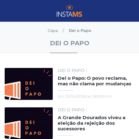
Capa
Dei o Papo
DEI O PAPO
DEI O PAPO •
Dei o Papo: O povo reclama,
mas não clama por mudanças
Em 23/04/2026 às 08h00min
DEI O PAPO •
A Grande Dourados viveu a
eleição da rejeição dos
sucessores