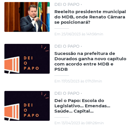
DEI O PAPO •
Reeleito presidente municipal
do MDB, onde Renato Câmara
se posicionará?
Em 25/06/2023 às 14h56min
DEI O PAPO •
Sucessão na prefeitura de
Dourados ganha novo capítulo
com acordo entre MDB e
PSDB
Em 17/05/2023 às 07h31min
DEI O PAPO •
Dei o Papo: Escola do
Legislativo... Emendas...
Saúde... Capital...
Em 13/04/2023 às 08h26min