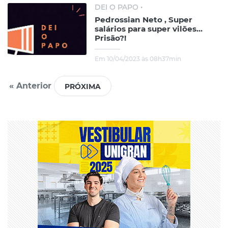
DEI O PAPO •
Pedrossian Neto , Super
salários para super vilões...
Prisão?!
Em 10/04/2023 às 08h37min
« Anterior