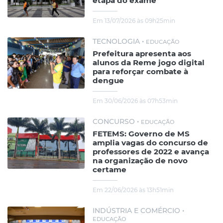
etapa do exame
Em 13/07/2026 às 09h25min
TECNOLOGIA •
EDUCAÇÃO
Prefeitura apresenta aos
alunos da Reme jogo digital
para reforçar combate à
dengue
Em 30/06/2026 às 07h53min
CONCURSO •
EDUCAÇÃO
FETEMS: Governo de MS
amplia vagas do concurso de
professores de 2022 e avança
na organização de novo
certame
Em 22/06/2026 às 13h51min
INDÚSTRIA E COMÉRCIO •
EDUCAÇÃO