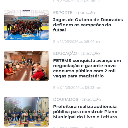
Em 27/05/2026 às 06h11min
ESPORTE •
EDUCAÇÃO
Jogos de Outono de Dourados
definem os campeões do
futsal
Em 14/05/2026 às 06h05min
EDUCAÇÃO •
EDUCAÇÃO
FETEMS conquista avanço em
negociação e garante novo
concurso público com 2 mil
vagas para magistério
Em 04/05/2026 às 12h53min
DOURADOS •
EDUCAÇÃO
Prefeitura realiza audiência
pública para construir Plano
Municipal do Livro e Leitura