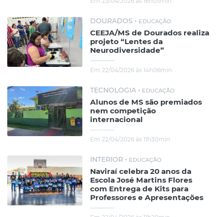
Em 23/04/2026 às 16h05min
DOURADOS •
EDUCAÇÃO
CEEJA/MS de Dourados realiza
projeto “Lentes da
Neurodiversidade”
Em 22/04/2026 às 14h06min
TECNOLOGIA •
EDUCAÇÃO
Alunos de MS são premiados
nem competição
internacional
Em 22/04/2026 às 11h30min
INTERIOR •
EDUCAÇÃO
Naviraí celebra 20 anos da
Escola José Martins Flores
com Entrega de Kits para
Professores e Apresentações