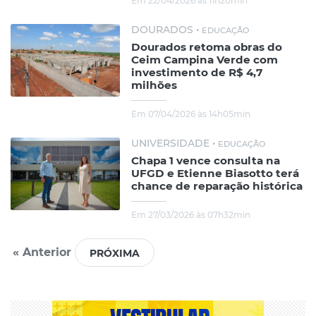
Em 22/04/2026 às 11h20min
DOURADOS •
EDUCAÇÃO
Dourados retoma obras do
Ceim Campina Verde com
investimento de R$ 4,7
milhões
Em 07/04/2026 às 14h05min
UNIVERSIDADE •
EDUCAÇÃO
Chapa 1 vence consulta na
UFGD e Etienne Biasotto terá
chance de reparação histórica
Em 27/03/2026 às 07h32min
« Anterior