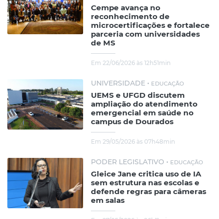
Cempe avança no
reconhecimento de
microcertificações e fortalece
parceria com universidades
de MS
Em 22/06/2026 às 12h51min
UNIVERSIDADE •
EDUCAÇÃO
UEMS e UFGD discutem
ampliação do atendimento
emergencial em saúde no
campus de Dourados
Em 29/05/2026 às 07h48min
PODER LEGISLATIVO •
EDUCAÇÃO
Gleice Jane critica uso de IA
sem estrutura nas escolas e
defende regras para câmeras
em salas