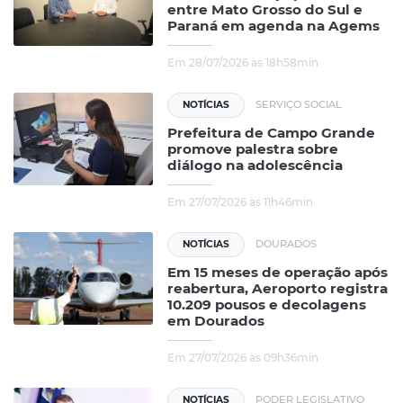
entre Mato Grosso do Sul e
Paraná em agenda na Agems
Em 28/07/2026 às 18h58min
SERVIÇO SOCIAL
NOTÍCIAS
Prefeitura de Campo Grande
promove palestra sobre
diálogo na adolescência
Em 27/07/2026 às 11h46min
DOURADOS
NOTÍCIAS
Em 15 meses de operação após
reabertura, Aeroporto registra
10.209 pousos e decolagens
em Dourados
Em 27/07/2026 às 09h36min
PODER LEGISLATIVO
NOTÍCIAS