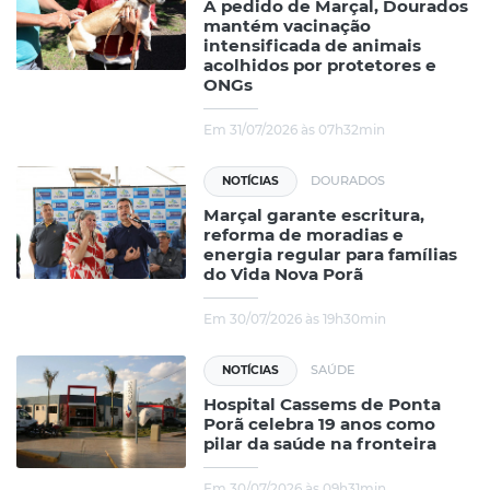
A pedido de Marçal, Dourados
mantém vacinação
intensificada de animais
acolhidos por protetores e
ONGs
Em 31/07/2026 às 07h32min
DOURADOS
NOTÍCIAS
Marçal garante escritura,
reforma de moradias e
energia regular para famílias
do Vida Nova Porã
Em 30/07/2026 às 19h30min
SAÚDE
NOTÍCIAS
Hospital Cassems de Ponta
Porã celebra 19 anos como
pilar da saúde na fronteira
Em 30/07/2026 às 09h31min