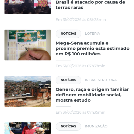
Brasil é atacado por causa de
terras raras
Em 31/07/2026 às 08h28min
LOTERIA
NOTÍCIAS
Mega-Sena acumula e
próximo prêmio está estimado
em R$ 100 milhões
Em 31/07/2026 às 07h37min
INFRAESTRUTURA
NOTÍCIAS
Gênero, raça e origem familiar
definem mobilidade social,
mostra estudo
Em 31/07/2026 às 07h35min
IMUNIZAÇÃO
NOTÍCIAS