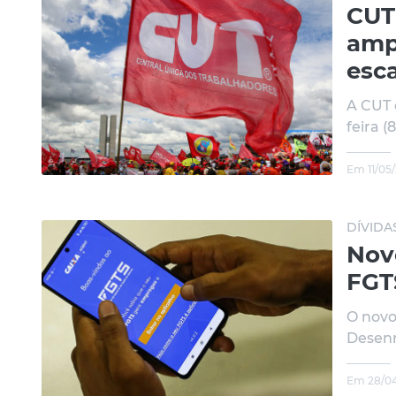
CUT 
amp
esca
A CUT 
feira (
Em 11/05
DÍVIDA
Nov
FGT
O novo
Desenr
Em 28/04