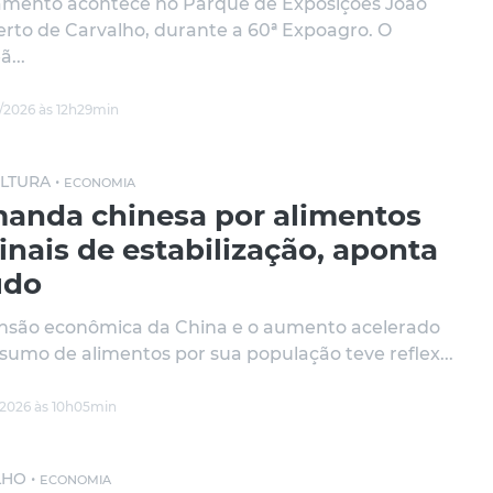
amento acontece no Parque de Exposições João
to de Carvalho, durante a 60ª Expoagro. O
...
/2026 às 12h29min
LTURA •
ECONOMIA
anda chinesa por alimentos
inais de estabilização, aponta
udo
nsão econômica da China e o aumento acelerado
sumo de alimentos por sua população teve reflex...
/2026 às 10h05min
HO •
ECONOMIA