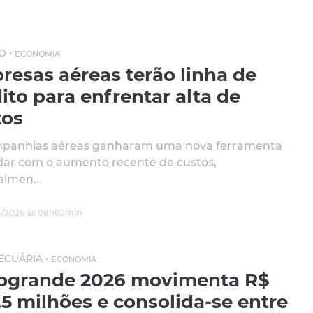
O •
ECONOMIA
resas aéreas terão linha de
ito para enfrentar alta de
tos
mpanhias aéreas ganharam uma nova ferramenta
idar com o aumento recente de custos,
almen...
/2026 às 08h05min
CUÁRIA •
ECONOMIA
ogrande 2026 movimenta R$
5 milhões e consolida-se entre