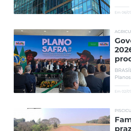
Em 06/07
AGRICU
Gov
2026
pro
BRASÍL
Planos
Em 02/07
PISCIC
Fam
pra