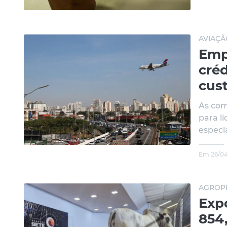
AVIAÇÃ
Emp
créd
cus
As co
para l
especi
Em 26/04
AGROPE
Exp
854,