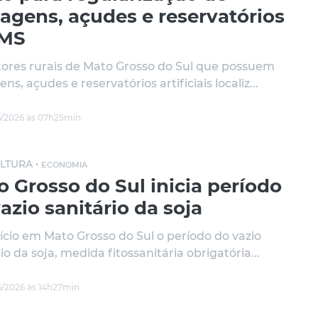
agens, açudes e reservatórios
MS
ores rurais de Mato Grosso do Sul que possuem
ns, açudes e reservatórios artificiais localiz...
/2026 às 07h25min
LTURA •
ECONOMIA
 Grosso do Sul inicia período
azio sanitário da soja
nício em Mato Grosso do Sul o período do vazio
io da soja, medida fitossanitária obrigatória...
/2026 às 14h27min