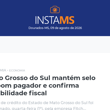
Dourados-MS, 09 de agosto de 2026
MIA •
ECONOMIA
o Grosso do Sul mantém selo
bom pagador e confirma
bilidade fiscal
o de crédito do Estado de Mato Grosso do Sul foi
ado, quarta-feira (1º), pela empresa Fitch...