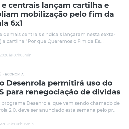
e centrais lançam cartilha e
liam mobilização pelo fim da
la 6x1
e demais centrais sindicais lançaram nesta sexta-
8) a cartilha “Por que Queremos o Fim da Es...
/2026 às 07h05min
S •
ECONOMIA
o Desenrola permitirá uso do
S para renegociação de dívidas
 programa Desenrola, que vem sendo chamado de
ola 2.0, deve ser anunciado esta semana pelo pr...
/2026 às 06h05min