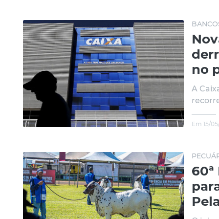
BANCO
Nov
der
no p
A Caix
recorre
Em 15/05
PECUÁR
60ª
par
Pel