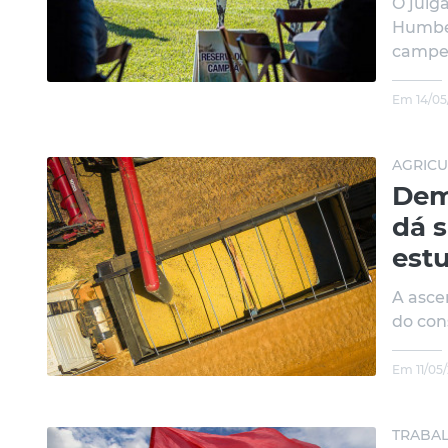
O julg
Humber
campeã
Em 14/05
AGRICU
Dem
dá s
est
A asce
do con
Em 11/05
TRABAL