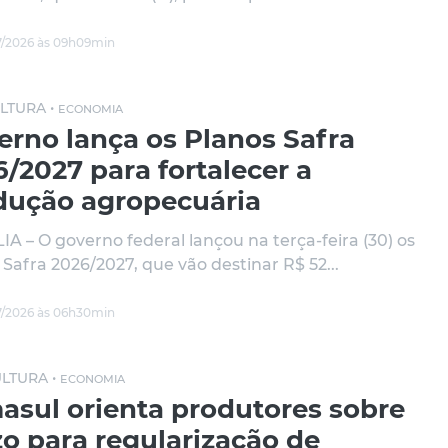
/2026 às 09h09min
LTURA •
ECONOMIA
erno lança os Planos Safra
/2027 para fortalecer a
dução agropecuária
IA – O governo federal lançou na terça-feira (30) os
 Safra 2026/2027, que vão destinar R$ 52...
/2026 às 06h30min
ULTURA •
ECONOMIA
asul orienta produtores sobre
zo para regularização de