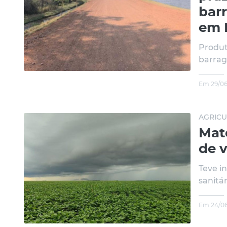
barr
em 
Produt
barrage
Em 29/06
AGRICU
Mato
de v
Teve i
sanitár
Em 24/06