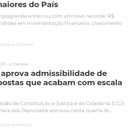
maiores do País
Expogrande encerrou com um novo recorde: R$
milhões em movimentação financeira, crescimento
/2026 às 15h05min
GO •
ECONOMIA
 aprova admissibilidade de
postas que acabam com escala
ssão de Constituição e Justiça e de Cidadania (CCJ)
ara dos Deputados aprovou nesta quarta-fe...
/2026 às 11h05min