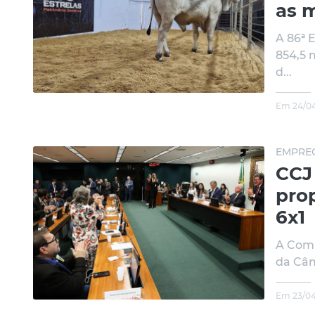
as 
A 86ª 
854,5 
d...
Em 24/04
EMPRE
CCJ
pro
6x1
A Comi
da Câm
Em 23/04