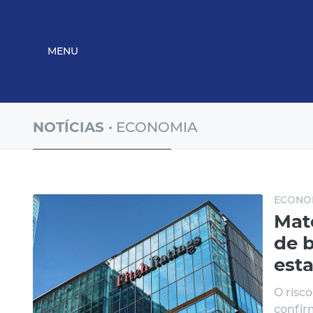
MENU
NOTÍCIAS
• ECONOMIA
ECONO
Mat
de 
esta
O risc
confirm