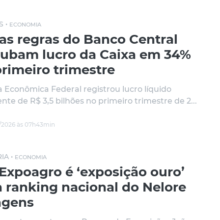
S •
ECONOMIA
as regras do Banco Central
rubam lucro da Caixa em 34%
rimeiro trimestre
a Econômica Federal registrou lucro líquido
nte de R$ 3,5 bilhões no primeiro trimestre de 2...
/2026 às 07h43min
IA •
ECONOMIA
 Expoagro é ‘exposição ouro’
a ranking nacional do Nelore
agens