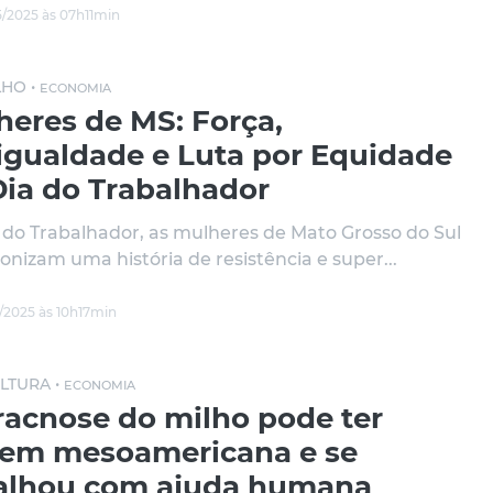
/2025 às 07h11min
HO •
ECONOMIA
heres de MS: Força,
igualdade e Luta por Equidade
Dia do Trabalhador
 do Trabalhador, as mulheres de Mato Grosso do Sul
onizam uma história de resistência e super...
/2025 às 10h17min
LTURA •
ECONOMIA
racnose do milho pode ter
gem mesoamericana e se
alhou com ajuda humana