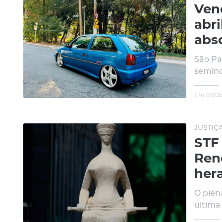
Ven
abri
abs
São Pa
semino
Em 07/05
JUSTIÇA
STF
Ren
her
O plen
última 