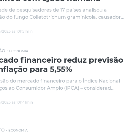
de de pesquisadores de 17 países analisou a
ão do fungo Colletotrichum graminicola, causador...
/2025 às 10h51min
ÃO •
ECONOMIA
cado financeiro reduz previsão
nflação para 5,55%
isão do mercado financeiro para o Índice Nacional
ços ao Consumidor Amplo (IPCA) – considerad...
/2025 às 10h41min
TO •
ECONOMIA