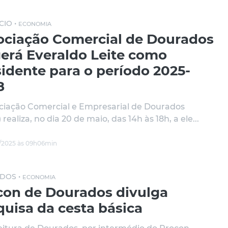
IO •
ECONOMIA
ociação Comercial de Dourados
gerá Everaldo Leite como
idente para o período 2025-
8
ciação Comercial e Empresarial de Dourados
realiza, no dia 20 de maio, das 14h às 18h, a ele...
/2025 às 09h06min
DOS •
ECONOMIA
con de Dourados divulga
quisa da cesta básica