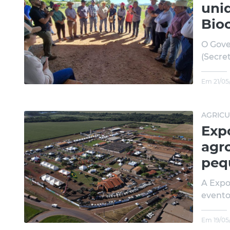
uni
Bio
O Gove
(Secre
Em 21/05
AGRICU
Exp
agr
peq
A Expo
evento
Em 19/05