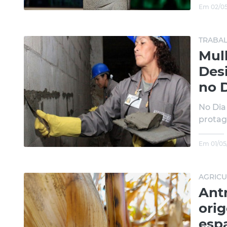
Em 02/05
TRABAL
Mul
Des
no 
No Dia
protag
Em 01/05
AGRICU
Ant
ori
esp