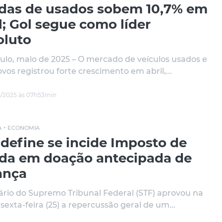
das de usados sobem 10,7% em
l; Gol segue como líder
oluto
ulo, maio de 2025 – O mercado de veículos usados e
vos registrou forte crescimento em abril,...
/2025 às 07h53min
 •
ECONOMIA
 define se incide Imposto de
da em doação antecipada de
ança
ário do Supremo Tribunal Federal (STF) aprovou na
sexta-feira (25) a repercussão geral de um...