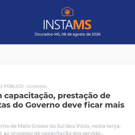
Dourados-MS, 08 de agosto de 2026
O PÚBLICO •
ECONOMIA
 capacitação, prestação de
tas do Governo deve ficar mais
rno de Mato Grosso do Sul deu início, nesta terça-
3), ao processo de capacitação dos servido...