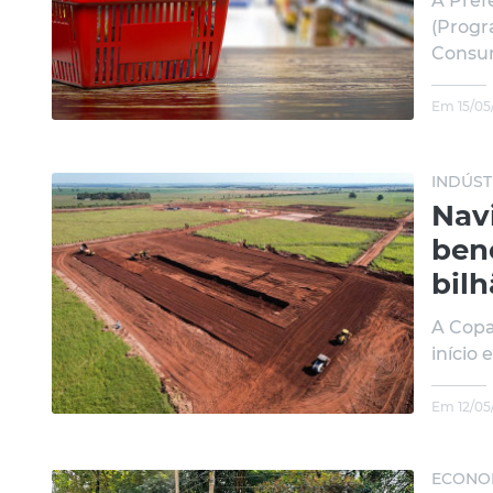
A Pref
(Progr
Consum
Em 15/05
INDÚST
Navi
bene
bil
A Copa
início
Em 12/05
ECONO