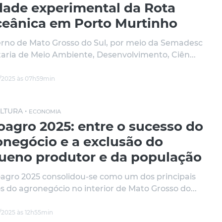
dade experimental da Rota
ceânica em Porto Murtinho
rno de Mato Grosso do Sul, por meio da Semadesc
taria de Meio Ambiente, Desenvolvimento, Ciên...
/2025 às 07h59min
LTURA •
ECONOMIA
oagro 2025: entre o sucesso do
onegócio e a exclusão do
ueno produtor e da população
agro 2025 consolidou-se como um dos principais
s do agronegócio no interior de Mato Grosso do...
/2025 às 12h55min