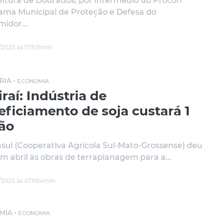
eitura de Dourados, por intermédio do Procon
ama Municipal de Proteção e Defesa do
idor...
/2025 às 07h15min
RIA •
ECONOMIA
raí: Indústria de
ficiamento de soja custará 1
hão
sul (Cooperativa Agrícola Sul-Mato-Grossense) deu
 em abril às obras de terraplanagem para a...
/2025 às 07h04min
MIA •
ECONOMIA