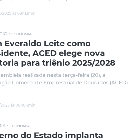
/2025 às 08h13min
IO •
ECONOMIA
 Everaldo Leite como
sidente, ACED elege nova
toria para triênio 2025/2028
embleia realizada nesta terça-feira (20), a
ação Comercial e Empresarial de Dourados (ACED)
/2025 às 08h04min
IA •
ECONOMIA
erno do Estado implanta