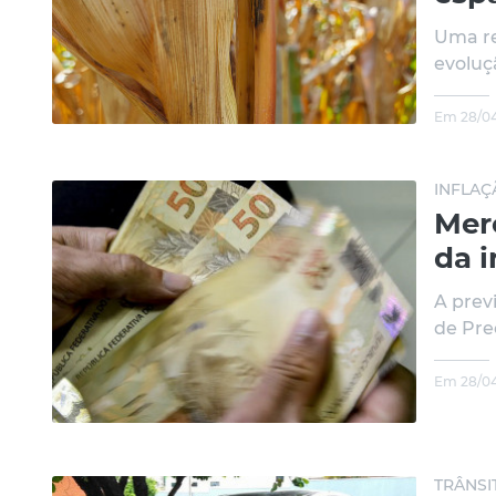
Uma re
evoluç
Em 28/04
INFLAÇ
Mer
da i
A prev
de Pre
Em 28/04
TRÂNSI