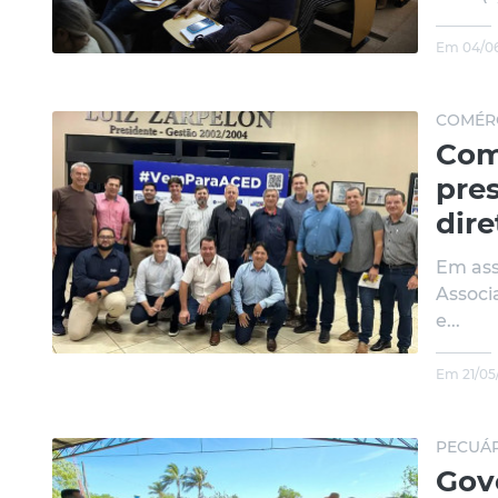
Em 04/06
COMÉRC
Com
pre
dire
Em ass
Associ
e...
Em 21/05
PECUÁR
Gov