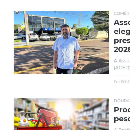
COMÉRC
Ass
ele
pres
202
A Asso
(ACED) 
Em 19/05
DOURA
Pro
pes