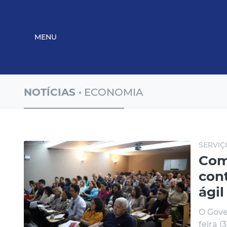
MENU
NOTÍCIAS
• ECONOMIA
SERVIÇ
Com
con
ágil
O Gove
feira (