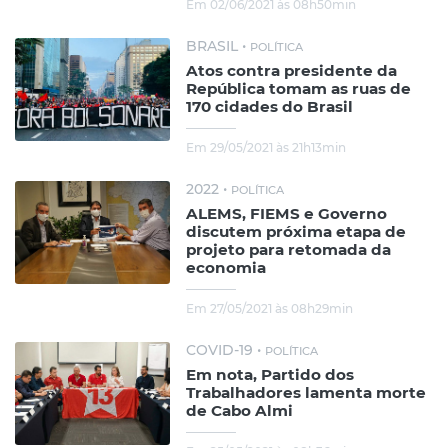
Em 02/06/2021 às 08h50min
BRASIL •
POLÍTICA
Atos contra presidente da
República tomam as ruas de
170 cidades do Brasil
Em 29/05/2021 às 21h13min
2022 •
POLÍTICA
ALEMS, FIEMS e Governo
discutem próxima etapa de
projeto para retomada da
economia
Em 27/05/2021 às 08h29min
COVID-19 •
POLÍTICA
Em nota, Partido dos
Trabalhadores lamenta morte
de Cabo Almi