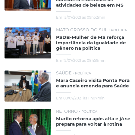
atividades de beleza em MS
Em 13/07/2021 às 09h52min
MATO GROSSO DO SUL •
POLÍTICA
PSDB-Mulher de MS reforça
importância da igualdade de
gênero na política
Em 12/07/2021 às 08h59min
SAÚDE •
POLÍTICA
Mara Caseiro visita Ponta Porã
e anuncia emenda para Saúde
Em 09/07/2021 às 11h07min
RETORNO •
POLÍTICA
Murilo retorna após alta e já se
prepara para voltar à rotina