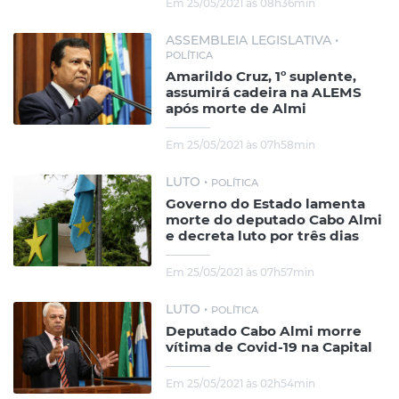
Em 25/05/2021 às 08h36min
ASSEMBLEIA LEGISLATIVA •
POLÍTICA
Amarildo Cruz, 1º suplente,
assumirá cadeira na ALEMS
após morte de Almi
Em 25/05/2021 às 07h58min
LUTO •
POLÍTICA
Governo do Estado lamenta
morte do deputado Cabo Almi
e decreta luto por três dias
Em 25/05/2021 às 07h57min
LUTO •
POLÍTICA
Deputado Cabo Almi morre
vítima de Covid-19 na Capital
Em 25/05/2021 às 02h54min