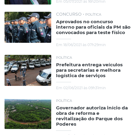
Em 05/07/2021 às 16h20min
CONCURSO •
POLÍTICA
Aprovados no concurso
interno para oficiais da PM são
convocados para teste físico
Em 18/06/2021 às 07h29min
POLÍTICA
Prefeitura entrega veículos
para secretarias e melhora
logística de serviços
Em 02/06/2021 às 09h31min
POLÍTICA
Governador autoriza início da
obra de reforma e
revitalização do Parque dos
Poderes