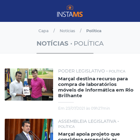
Capa
Notícias
Política
NOTÍCIAS
• POLÍTICA
PODER LEGISLATIVO •
POLÍTICA
Marçal destina recurso para
compra de laboratórios
móveis de informática em Rio
Brilhante
Em 23/07/2021 às 09h27min
ASSEMBLEIA LEGISLATIVA •
POLÍTICA
Marçal apoia projeto que
considera essenciais as