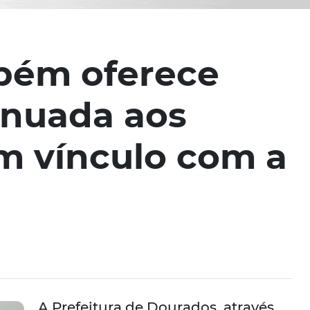
mbém oferece
inuada aos
m vínculo com a
A Prefeitura de Dourados, através