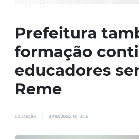
Prefeitura ta
formação cont
educadores se
Reme
Educação
31/10/2025
às 13:26